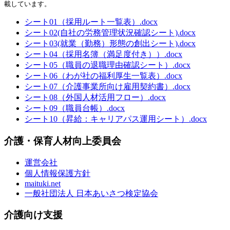
載しています。
シート01（採用ルート一覧表）.docx
シート02(自社の労務管理状況確認シート).docx
シート03(就業（勤務）形態の創出シート).docx
シート04（採用名簿（満足度付き））.docx
シート05（職員の退職理由確認シート）.docx
シート06（わが社の福利厚生一覧表）.docx
シート07（介護事業所向け雇用契約書）.docx
シート08（外国人材活用フロー）.docx
シート09（職員台帳）.docx
シート10（昇給：キャリアパス運用シート）.docx
介護・保育人材向上委員会
運営会社
個人情報保護方針
maituki.net
一般社団法人 日本あいさつ検定協会
介護向け支援