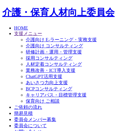
介護・保育人材向上委員会
HOME
支援メニュー
介護向け E-ラーニング・実務支援
介護向け コンサルティング
研修計画・運用・管理支援
採用コンサルティング
人材定着コンサルティング
業務改善・ICT導入支援
ChatGPT活用支援
あいさつ力向上支援
BCPコンサルティング
キャリアパス・目標管理支援
保育向け ご相談
ご依頼の流れ
簡易見積
委員会メンバー募集
委員会について