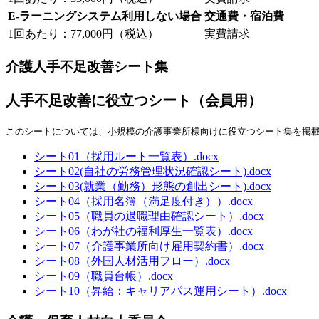
E-ラーニングシステム利用しない場合
交通費・宿泊費
1回あたり：77,000円（税込）
実費請求
介護人手不足改善シート集
人手不足改善に役立つシート（会員用）
このシートについては、小規模の介護事業所様向けに役立つシート集を掲
シート01（採用ルート一覧表）.docx
シート02(自社の労務管理状況確認シート).docx
シート03(就業（勤務）形態の創出シート).docx
シート04（採用名簿（満足度付き））.docx
シート05（職員の退職理由確認シート）.docx
シート06（わが社の福利厚生一覧表）.docx
シート07（介護事業所向け雇用契約書）.docx
シート08（外国人材活用フロー）.docx
シート09（職員台帳）.docx
シート10（昇給：キャリアパス運用シート）.docx