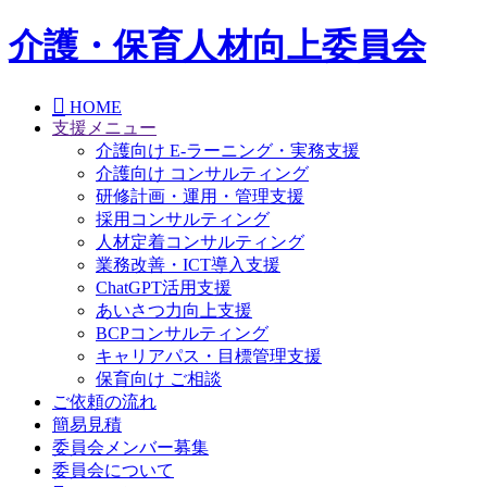
介護・保育人材向上委員会
HOME
支援メニュー
介護向け E-ラーニング・実務支援
介護向け コンサルティング
研修計画・運用・管理支援
採用コンサルティング
人材定着コンサルティング
業務改善・ICT導入支援
ChatGPT活用支援
あいさつ力向上支援
BCPコンサルティング
キャリアパス・目標管理支援
保育向け ご相談
ご依頼の流れ
簡易見積
委員会メンバー募集
委員会について