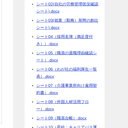
シート02(自社の労務管理状況確認
シート).docx
シート03(就業（勤務）形態の創出
シート).docx
シート04（採用名簿（満足度付
き））.docx
シート05（職員の退職理由確認シ
ート）.docx
シート06（わが社の福利厚生一覧
表）.docx
シート07（介護事業所向け雇用契
約書）.docx
シート08（外国人材活用フロ
ー）.docx
シート09（職員台帳）.docx
シート10（昇給：キャリアパス運