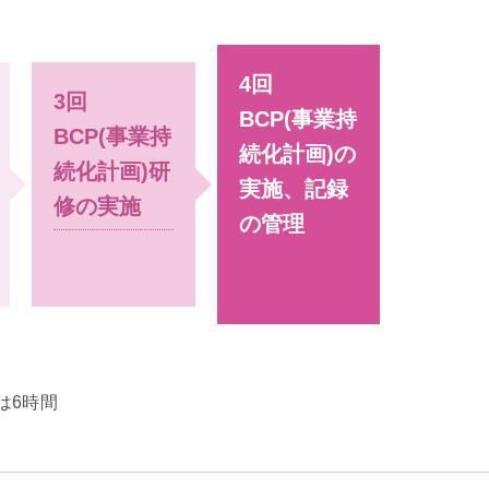
4回
3回
BCP(事業持
BCP(事業持
続化計画)の
続化計画)研
実施、記録
修の実施
の管理
は6時間